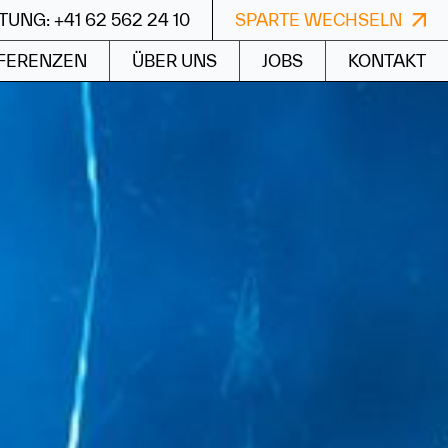
UNG: +41 62 562 24 10
SPARTE WECHSELN
FERENZEN
ÜBER UNS
JOBS
KONTAKT