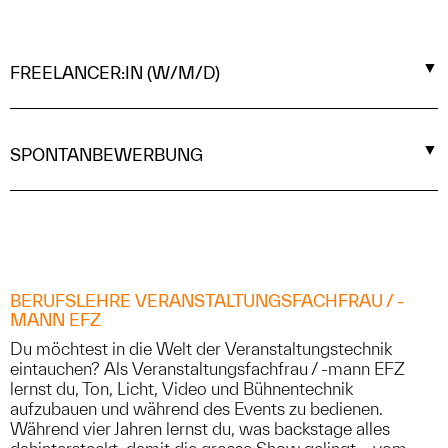
FREELANCER:IN (W/M/D)
Wir suchen regelmässig Freelancer:innen, die unser
Team besonders in der Hochsaison (Juni - Oktober)
SPONTANBEWERBUNG
unterstützen. Erwünschte Anforderungen:
Fachkompetenz im Bereich Ton, Licht oder Bühne,
Aktuell ist keine Stelle als Veranstaltungstechniker:in
optimalerweise mehrere
offen. Wir freuen uns trotzdem über deine
Körperliche Fitness für Auf- und Abbau
Spontanbewerbung – vielleicht ergibt sich eine
Führerausweis Kat. B oder BE
überraschende Gelegenheit!
Leidenschaft für Jobs im Kultursektor
BERUFSLEHRE VERANSTALTUNGSFACHFRAU / -
MANN EFZ
Wir freuen uns, dich kennenzulernen und hoffentlich bald
Du möchtest in die Welt der Veranstaltungstechnik
JETZT BEWERBEN
in unseren Freelancer-Pool aufnehmen zu dürfen!
eintauchen? Als Veranstaltungsfachfrau / -mann EFZ
lernst du, Ton, Licht, Video und Bühnentechnik
aufzubauen und während des Events zu bedienen.
Während vier Jahren lernst du, was backstage alles