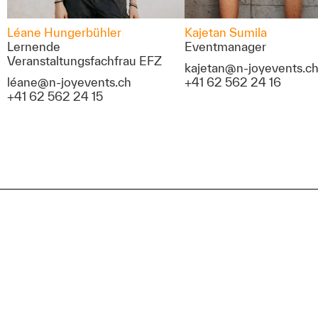
Léane Hungerbühler
Kajetan Sumila
Lernende
Eventmanager
Veranstaltungsfachfrau EFZ
kajetan@n-joyevents.c
léane@n-joyevents.ch
+41 62 562 24 16
+41 62 562 24 15
UNSERE SPARTEN
↓